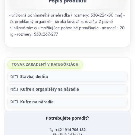
Popis produktu
- vnútorná odnímateľná priehradka ( rozmery: 530x224x80 mm) -
2x priehľadný organizér - široká kovová rukoväť a 2 pevné
hlinikové zámky umožňujúce pohodlné prenášanie - nosnosť : 20
kg - rozmery: 550x267x277
TOVAR ZARADENÝ V KATEGÓRIÁCH
Stavba, dielňa
Kufre a organizéry na náradie
Kufre na náradie
Potrebujete poradiť?
+421 914 706 182
(Po-Pi, 9-14 hod.)