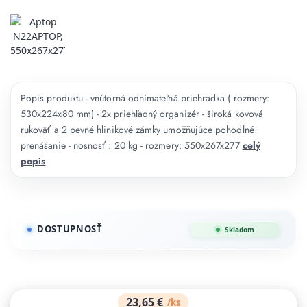
Popis produktu - vnútorná odnímateľná priehradka ( rozmery:
530x224x80 mm) - 2x priehľadný organizér - široká kovová
rukoväť a 2 pevné hlinikové zámky umožňujúce pohodlné
prenášanie - nosnosť : 20 kg - rozmery: 550x267x277
celý
popis
DOSTUPNOSŤ
Skladom
23,65 €
/
ks