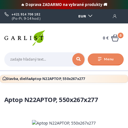
🔥 Doprava ZADARMO na vybrané produkty 🚚
+421 914 706 182
EUR
(Po-Pi, 9-14 hod.)
0
0 €
Menu
Stavba, dielňa
Aptop N22APTOP, 550x267x277
Aptop N22APTOP, 550x267x277