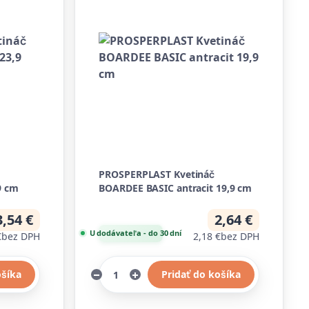
PROSPERPLAST Kvetináč
9 cm
BOARDEE BASIC antracit 19,9 cm
3,54 €
2,64 €
U dodávateľa - do 30 dní
€
bez DPH
2,18 €
bez DPH
ošíka
Pridať do košíka