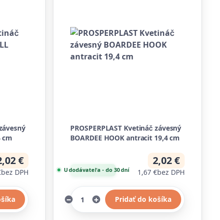
závesný
PROSPERPLAST Kvetináč závesný
4 cm
BOARDEE HOOK antracit 19,4 cm
2,02 €
2,02 €
U dodávateľa - do 30 dní
€
bez DPH
1,67 €
bez DPH
ošíka
Pridať do košíka