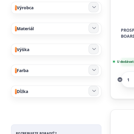
Výrobca
Materiál
PROSP
BOARD
Výška
U dodávate
Farba
Dĺžka
POTREBUJETE PORADIŤ?