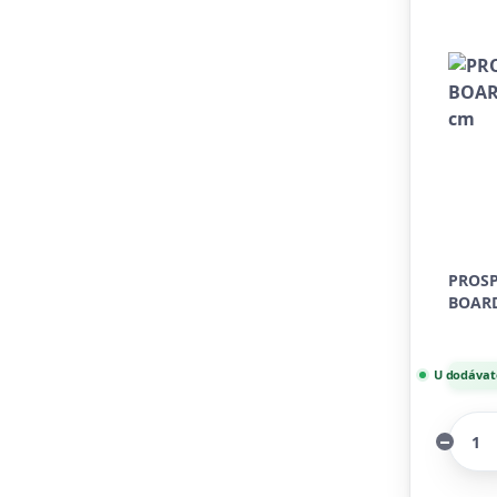
PROSP
BOARD
U dodávate