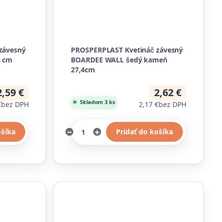
závesný
PROSPERPLAST Kvetináč závesný
4 cm
BOARDEE WALL šedý kameň
27,4cm
2,59 €
2,62 €
Skladom 3 ks
€
bez DPH
2,17 €
bez DPH
ošíka
Pridať do košíka