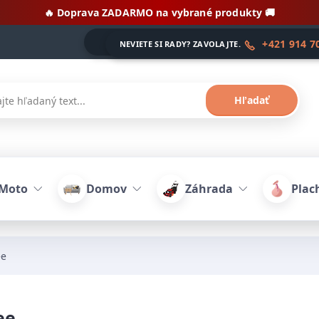
🔥 Doprava ZADARMO na vybrané produkty 🚚
+421 914 7
NEVIETE SI RADY? ZAVOLAJTE.
Hľadať
-Moto
Domov
Záhrada
Plach
ee
ee