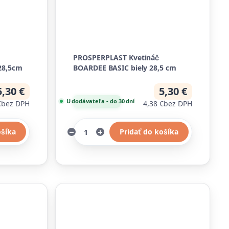
PROSPERPLAST Kvetináč
28,5cm
BOARDEE BASIC biely 28,5 cm
5,30 €
5,30 €
U dodávateľa - do 30 dní
€
bez DPH
4,38 €
bez DPH
ošíka
Pridať do košíka