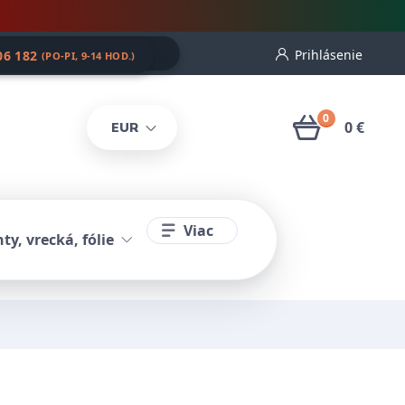
Prihlásenie
06 182
(PO-PI, 9-14 HOD.)
0
0 €
EUR
Viac
ty, vrecká, fólie