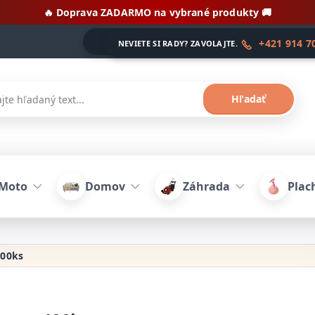
🔥 Doprava ZADARMO na vybrané produkty 🚚
+421 914 7
NEVIETE SI RADY? ZAVOLAJTE.
Hľadať
-Moto
Domov
Záhrada
Plach
100ks