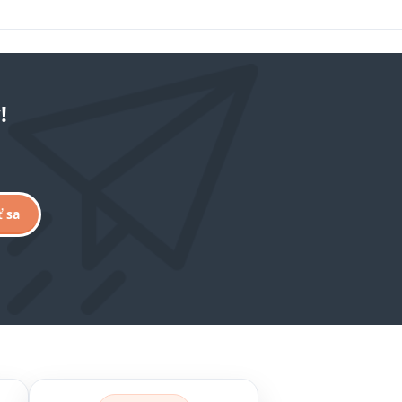
!
ť sa