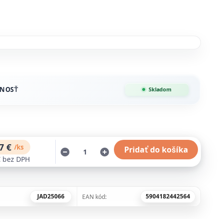
NOSŤ
Skladom
7 €
/
ks
Pridať do košíka
€
bez DPH
JAD25066
5904182442564
EAN kód: