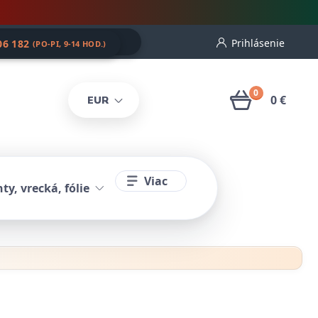
Prihlásenie
06 182
(PO-PI, 9-14 HOD.)
0
0 €
EUR
Viac
ty, vrecká, fólie