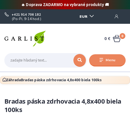
🔥 Doprava ZADARMO na vybrané produkty 🚚
+421 914 706 182
EUR
(Po-Pi, 9-14 hod.)
0
0 €
Menu
Záhrada
Bradas páska zdrhovacia 4,8x400 biela 100ks
Bradas páska zdrhovacia 4,8x400 biela
100ks