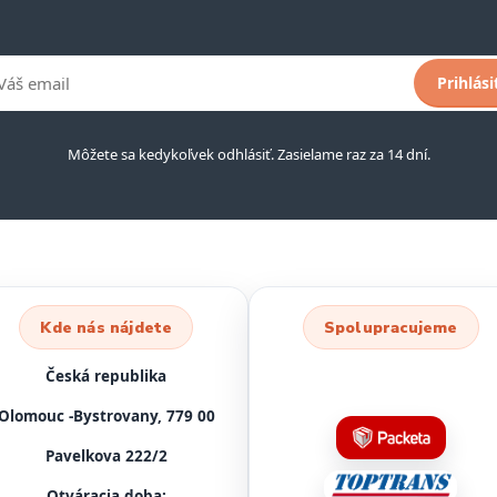
Prihlási
Môžete sa kedykoľvek odhlásiť. Zasielame raz za 14 dní.
Kde nás nájdete
Spolupracujeme
Česká republika
Olomouc -Bystrovany, 779 00
Pavelkova 222/2
Otváracia doba: