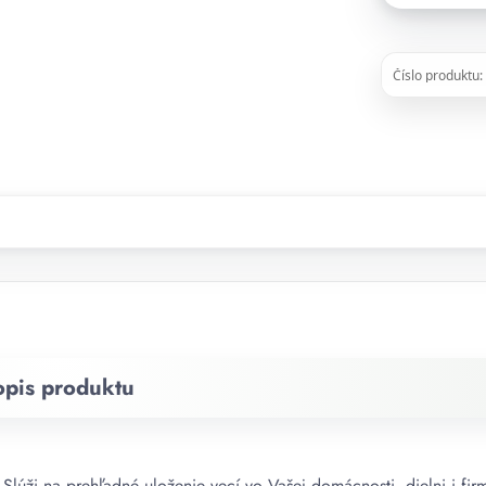
Číslo produktu:
opis produktu
lúži na prehľadné uloženie vecí vo Vašej domácnosti, dielni i fir