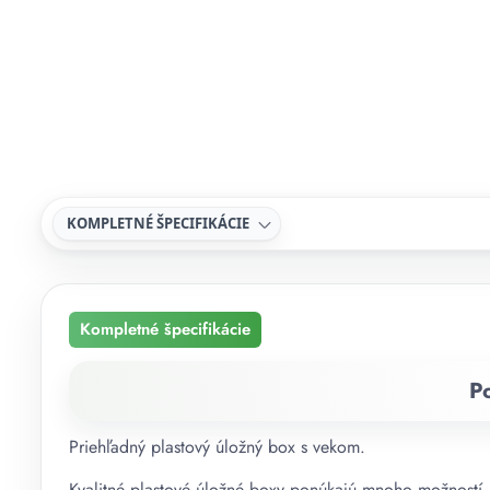
KOMPLETNÉ ŠPECIFIKÁCIE
Kompletné špecifikácie
P
Priehľadný plastový úložný box s vekom.
Kvalitné plastové úložné boxy ponúkajú mnoho možností. S