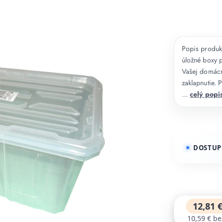
Popis produkt
úložné boxy 
Vašej domácno
zaklapnutie. 
...
celý popi
DOSTUP
12,81 
10,59 €
be