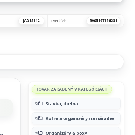
JAD15142
5905197156231
EAN kód:
TOVAR ZARADENÝ V KATEGÓRIÁCH
Stavba, dielňa
Kufre a organizéry na náradie
Organizéry a boxy
me.