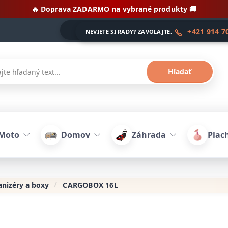
🔥 Doprava ZADARMO na vybrané produkty 🚚
+421 914 7
NEVIETE SI RADY? ZAVOLAJTE.
Hľadať
Moto
Domov
Záhrada
Plach
nizéry a boxy
CARGOBOX 16L