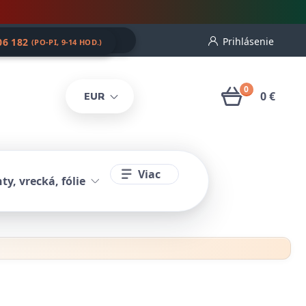
Prihlásenie
06 182
(PO-PI, 9-14 HOD.)
0
0 €
EUR
Viac
ty, vrecká, fólie