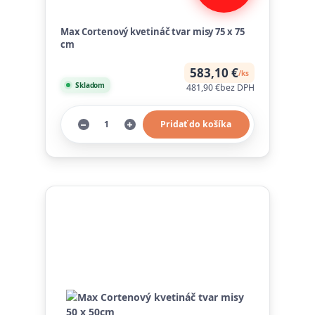
Max Cortenový kvetináč tvar misy 75 x 75
cm
583,10 €
/
ks
Skladom
481,90 €
bez DPH
Pridať do košíka