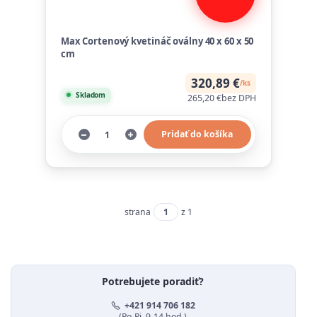
Max Cortenový kvetináč oválny 40 x 60 x 50
cm
320,89 €
/
ks
Skladom
265,20 €
bez DPH
Pridať do košíka
strana
z 1
Potrebujete poradiť?
+421 914 706 182
(Po-Pi, 9-14 hod.)