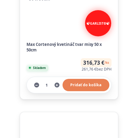
Max Cortenový kvetináč tvar misy 50 x
50cm
316,73 €
/
ks
Skladom
261,76 €
bez DPH
Pridať do košíka