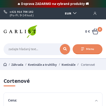
🔥 Doprava ZADARMO na vybrané produkty 🚚
+421 914 706 182
EUR
(Po-Pi, 9-14 hod.)
0
0 €
Menu
Záhrada
Kvetináče a truhlíky
Kvetináče
Cortenové
Cortenové
Cena: