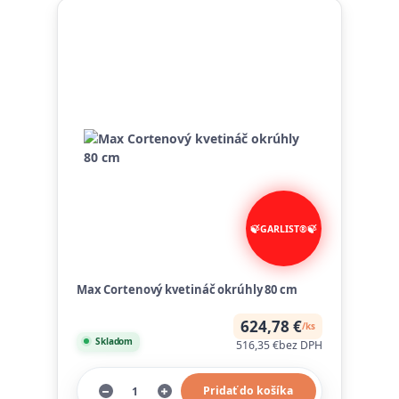
Max Cortenový kvetináč okrúhly 80 cm
624,78 €
/
ks
Skladom
516,35 €
bez DPH
Pridať do košíka