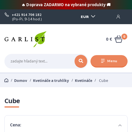
🔥 Doprava ZADARMO na vybrané produkty 🚚
+421 914 706 182
EUR
(Po-Pi, 9-14 hod.)
0
0 €
Menu
Domov
Kvetináče a truhlíky
Kvetináče
Cube
Cube
Cena: