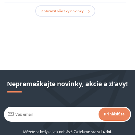
Zobraziť všetky novinky
Nepremeškajte novinky, akcie a zľavy!
Prihlásiť sa
Môžete sa kedykoľvek odhlásiť. Zasielame raz za 14 dní.