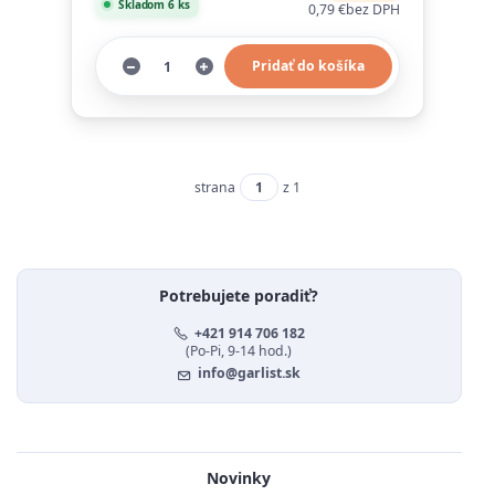
Skladom 6 ks
0,79 €
bez DPH
Pridať do košíka
strana
z 1
Potrebujete poradiť?
+421 914 706 182
(Po-Pi, 9-14 hod.)
info@garlist.sk
Novinky