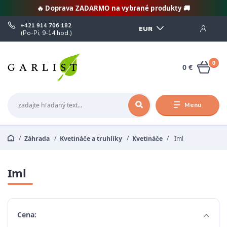
🔥 Doprava ZADARMO na vybrané produkty 🚚
+421 914 706 182
EUR
(Po-Pi, 9-14 hod.)
0
0 €
Menu
Záhrada
Kvetináče a truhlíky
Kvetináče
Iml
Iml
Cena: