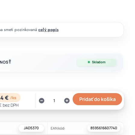
na smeti pozinkovaná
celý popis
NOSŤ
Skladom
34 €
/
ks
Pridať do košíka
€
bez DPH
JAD5370
8595616607740
EAN kód: