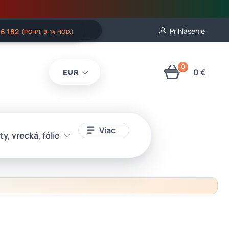
Prihlásenie
06 182
(PO-PI, 9-14 HOD.)
0
0 €
EUR
Viac
ty, vrecká, fólie