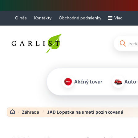
O nás
Kontakty
Obchodné podmienky
Viac
Akčný tovar
Auto
Záhrada
JAD Lopatka na smeti pozinkovaná