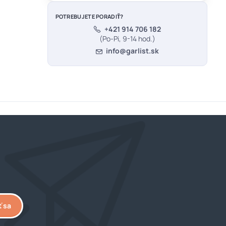
POTREBUJETE PORADIŤ?
+421 914 706 182
(Po-Pi, 9-14 hod.)
info@garlist.sk
ť sa