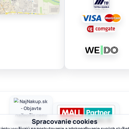
Spracovanie cookies
ránky využívajú na poskytovanie a zdokonaľovanie svojich služie