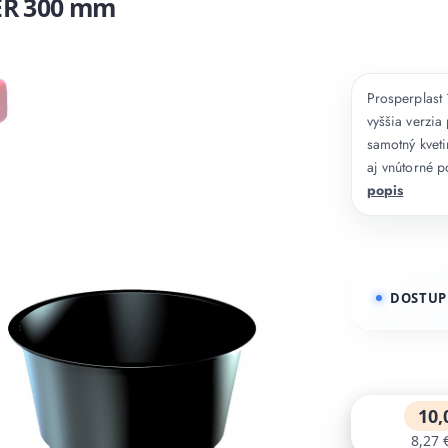
ER 300 mm
Prosperplast
vyššia verzia
samotný kveti
aj vnútorné p
popis
DOSTUP
10,
8,27 