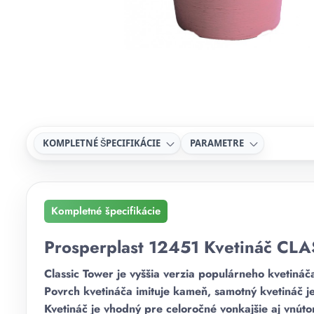
KOMPLETNÉ ŠPECIFIKÁCIE
PARAMETRE
Kompletné špecifikácie
Prosperplast 12451 Kvetináč CL
Classic Tower je vyššia verzia populárneho kvetináča
Povrch kvetináča imituje kameň, samotný kvetináč je
Kvetináč je vhodný pre celoročné vonkajšie aj vnúto