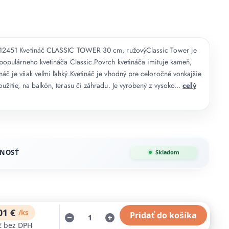
 12451 Kvetináč CLASSIC TOWER 30 cm, ružovýClassic Tower je
 populárneho kvetináča Classic.Povrch kvetináča imituje kameň,
náč je však veľmi ľahký.Kvetináč je vhodný pre celoročné vonkajšie
oužitie, na balkón, terasu či záhradu. Je vyrobený z vysoko...
celý
NOSŤ
Skladom
01 €
/
ks
Pridať do košíka
€
bez DPH