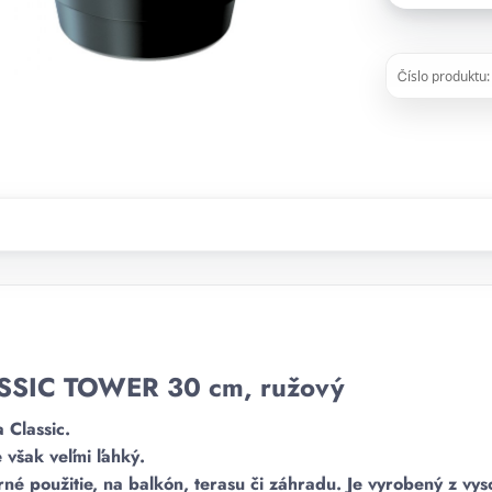
Číslo produktu:
ASSIC TOWER 30 cm, ružový
 Classic.
 však veľmi ľahký.
rné použitie, na balkón, terasu či záhradu. Je vyrobený z vy