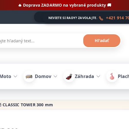
🔥 Doprava ZADARMO na vybrané produkty 🚚
+421 914 7
NEVIETE SI RADY? ZAVOLAJTE.
Hľadať
-Moto
Domov
Záhrada
Plach
áč CLASSIC TOWER 300 mm