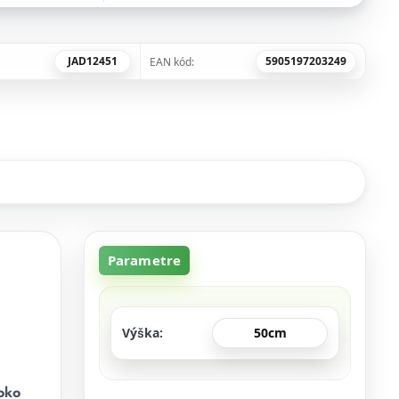
JAD12451
5905197203249
EAN kód:
Parametre
Výška
50cm
soko