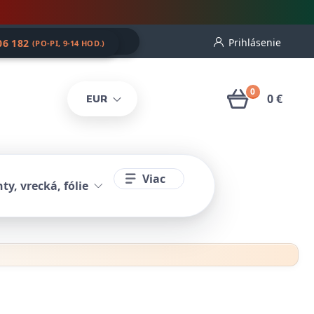
Prihlásenie
06 182
(PO-PI, 9-14 HOD.)
0
0 €
EUR
Viac
ty, vrecká, fólie