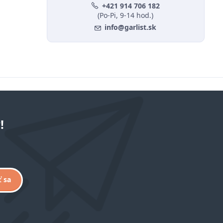
+421 914 706 182
(Po-Pi, 9-14 hod.)
info@garlist.sk
!
ť sa