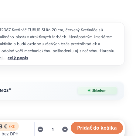
 12367 Kvetináč TUBUS SLIM 20 cm, červený Kvetináče sú
alitného plastu v atraktívnych farbách. Nenápadným interiérom
raktivite a budú ozdobou všetkých terás predzáhradiek a
Sú odolné voči mechanickému poškodeniu aj slnečnému žiareniu.
ej...
celý popis
NOSŤ
Skladom
3 €
/
ks
Pridať do košíka
€
bez DPH