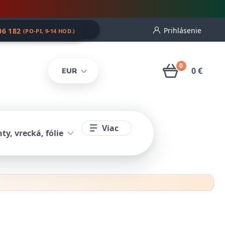
Prihlásenie
06 182
(PO-PI, 9-14 HOD.)
0
0 €
EUR
Viac
ty, vrecká, fólie