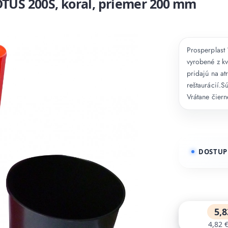
TUS 200S, koral, priemer 200 mm
Prosperplast
vyrobené z kv
pridajú na at
reštaurácií.
Vrátane čiern
DOSTUP
5,8
4,82 