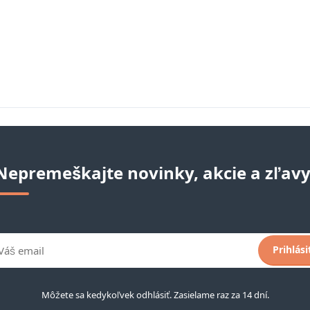
Nepremeškajte novinky, akcie a zľavy
Prihlási
Môžete sa kedykoľvek odhlásiť. Zasielame raz za 14 dní.