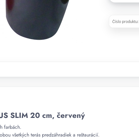
Číslo produktu:
BUS SLIM 20 cm, červený
ch farbách.
bou všetkých terás predzáhradiek a reštaurácií.