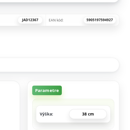
JAD12367
5905197594927
EAN kód:
Parametre
Výška
38 cm