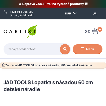
🔥 Doprava ZADARMO na vybrané produkty 🚚
+421 914 706 182
EUR
(Po-Pi, 9-14 hod.)
0
0 €
Menu
Záhrada
JAD TOOLS Lopatka s násadou 60 cm detské náradie
JAD TOOLS Lopatka s násadou 60 cm
detské náradie