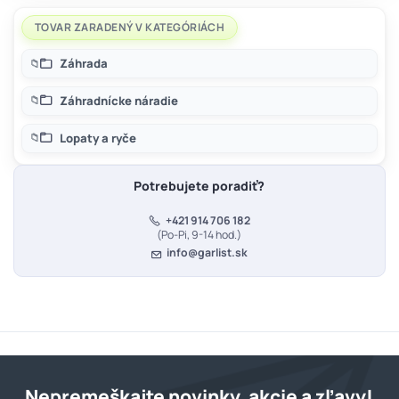
TOVAR ZARADENÝ V KATEGÓRIÁCH
Záhrada
Záhradnícke náradie
Lopaty a ryče
Potrebujete poradiť?
+421 914 706 182
(Po-Pi, 9-14 hod.)
info@garlist.sk
Nepremeškajte novinky, akcie a zľavy!