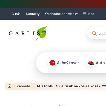
O nás
Kontakty
Obchodné podmienky
Viac
Akčný tovar
Auto
Záhrada
JAD Tools 5435 Brúsik na kosu a kosák, 