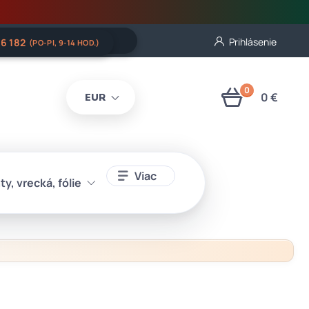
Prihlásenie
06 182
(PO-PI, 9-14 HOD.)
0
0 €
EUR
Viac
ty, vrecká, fólie