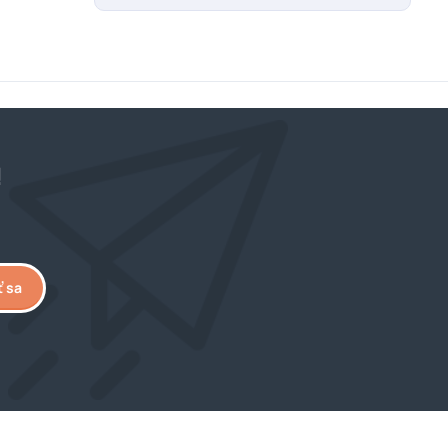
!
ť sa