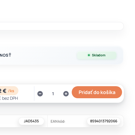
NOSŤ
Skladom
2 €
/
ks
Pridať do košíka
€
bez DPH
JAD5435
8594013792066
EAN kód: