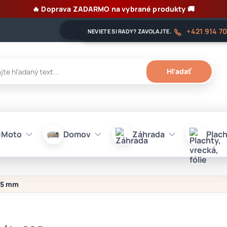
🔥 Doprava ZADARMO na vybrané produkty 🚚
+421 914 7
NEVIETE SI RADY? ZAVOLAJTE.
Hľadať
-Moto
Domov
Záhrada
Plach
225 mm