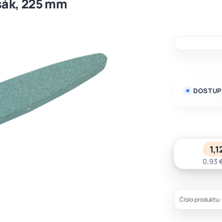
osák, 225 mm
DOSTUP
1,1
0,93 
Číslo produktu: