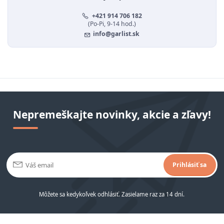
+421 914 706 182
(Po-Pi, 9-14 hod.)
info@garlist.sk
Nepremeškajte novinky, akcie a zľavy!
Prihlásiť sa
Môžete sa kedykoľvek odhlásiť. Zasielame raz za 14 dní.