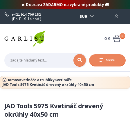
🔥 Doprava ZADARMO na vybrané produkty 🚚
+421 914 706 182
EUR
(Po-Pi, 9-14 hod.)
0
0 €
Menu
Domov
Kvetináče a truhlíky
Kvetináče
JAD Tools 5975 Kvetináč drevený okrúhly 40x50 cm
JAD Tools 5975 Kvetináč drevený
okrúhly 40x50 cm