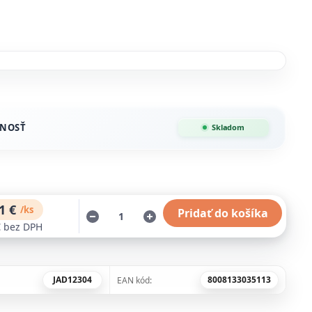
NOSŤ
Skladom
1 €
/
ks
Pridať do košíka
€
bez DPH
JAD12304
8008133035113
EAN kód: