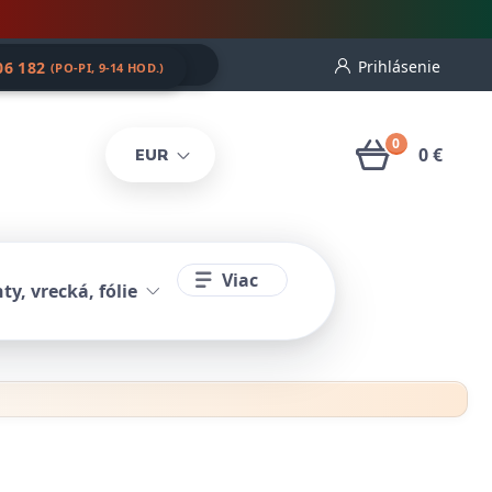
Prihlásenie
06 182
(PO-PI, 9-14 HOD.)
0
0 €
EUR
Viac
ty, vrecká, fólie