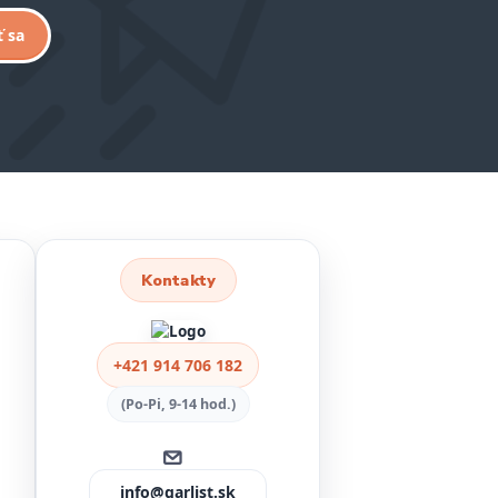
ť sa
Kontakty
+421 914 706 182
(Po-Pi, 9-14 hod.)
info@garlist.sk