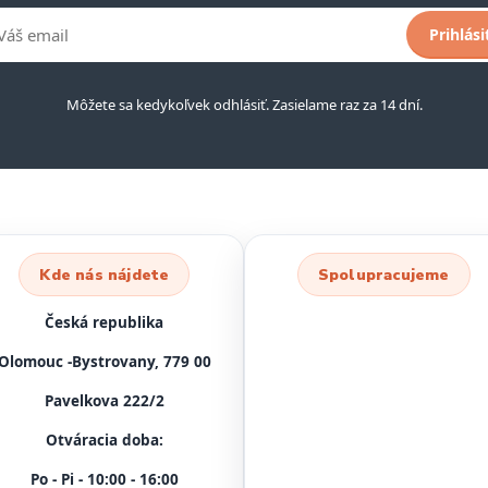
Prihlási
Môžete sa kedykoľvek odhlásiť. Zasielame raz za 14 dní.
Kde nás nájdete
Spolupracujeme
Česká republika
Olomouc -Bystrovany, 779 00
Pavelkova 222/2
Otváracia doba:
Po - Pi - 10:00 - 16:00