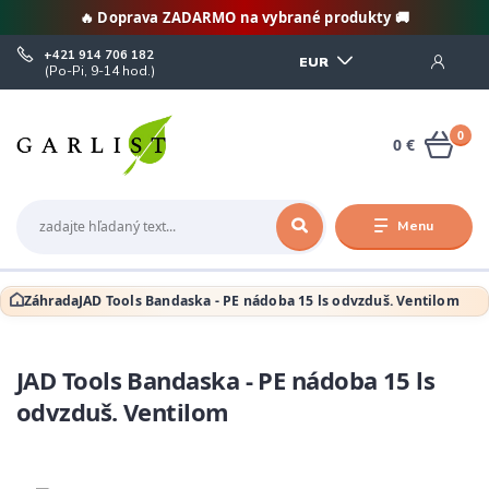
🔥 Doprava ZADARMO na vybrané produkty 🚚
+421 914 706 182
EUR
(Po-Pi, 9-14 hod.)
0
0 €
Menu
Záhrada
JAD Tools Bandaska - PE nádoba 15 ls odvzduš. Ventilom
JAD Tools Bandaska - PE nádoba 15 ls
odvzduš. Ventilom