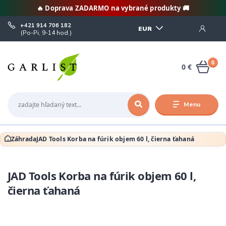
🔥 Doprava ZADARMO na vybrané produkty 🚚
+421 914 706 182
EUR
(Po-Pi, 9-14 hod.)
0
0 €
Menu
Záhrada
JAD Tools Korba na fúrik objem 60 l, čierna ťahaná
JAD Tools Korba na fúrik objem 60 l,
čierna ťahaná