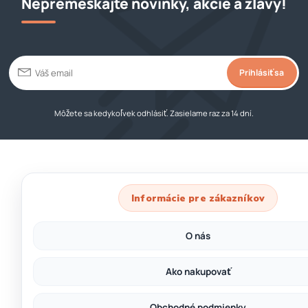
Nepremeškajte novinky, akcie a zľavy!
Prihlásiť sa
Môžete sa kedykoľvek odhlásiť. Zasielame raz za 14 dní.
Informácie pre zákazníkov
O nás
Ako nakupovať
Obchodné podmienky