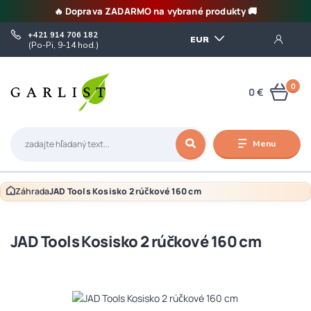
🔥 Doprava ZADARMO na vybrané produkty 🚚
+421 914 706 182
EUR
(Po-Pi, 9-14 hod.)
0
0 €
Menu
Záhrada
JAD Tools Kosisko 2 rúčkové 160 cm
JAD Tools Kosisko 2 rúčkové 160 cm