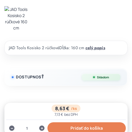
JAD Tools Kosisko 2 rúčkovéDĺžka: 160 cm
celý popis
DOSTUPNOSŤ
Skladom
8,63 €
/
ks
7,13 €
bez DPH
Pridať do košíka