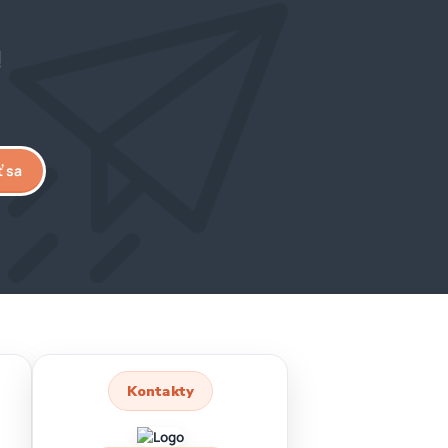
!
ť sa
Kontakty