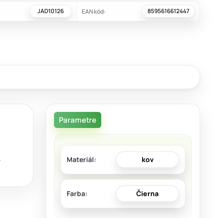
JAD10126
8595616612447
EAN kód:
Parametre
.
Materiál
kov
Farba
Čierna