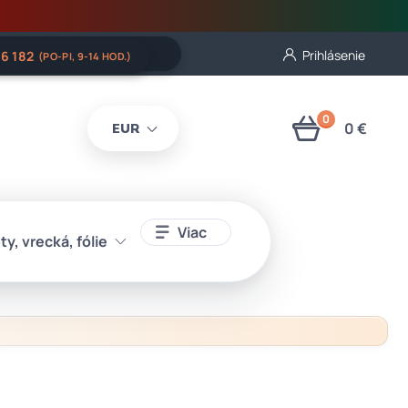
Prihlásenie
06 182
(PO-PI, 9-14 HOD.)
0
0 €
EUR
Viac
ty, vrecká, fólie