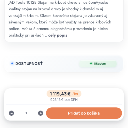
JAD Tools 10128 Stojan na krbové drevo s nosičomVysoko
kvalitný stojan na krbové drevo je vhodný k domácim aj
vonkajším krbom. Okrem kovového stojana je vybavený aj
závesným vakom, ktorý môže byť využitý na prenos krbových
polien. Vďaka čiernemu elegantnému prevedeniu je nielen
praktický pri uskladň...
celý popis
DOSTUPNOSŤ
Skladom
1 119,43 €
/
ks
925,15 €
bez DPH
Pridať do košíka