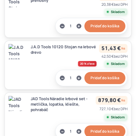
prenosný
20,38 €
bez DPH
Skladom
Pridať do košíka
J.A.D Tools 10120 Stojan na krbové
51,43 €
/
ks
drevo
42,50 €
bez DPH
Skladom
20 % zľava
Pridať do košíka
JAD Tools Náradie krbové set -
879,80 €
/
ks
metlička, lopatka, kliešte,
727,10 €
bez DPH
pohrabáč
Skladom
Pridať do košíka