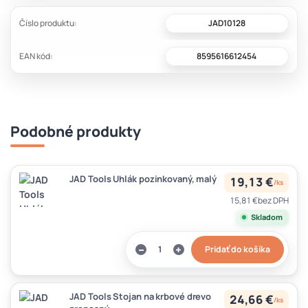
JAD10128
Číslo produktu:
8595616612454
EAN kód:
Podobné produkty
JAD Tools Uhlák pozinkovaný, malý
19,13 €
/
ks
15,81 €
bez DPH
Skladom
Pridať do košíka
JAD Tools Stojan na krbové drevo
24,66 €
/
ks