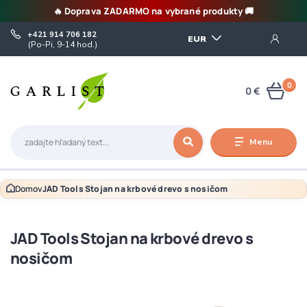
🔥 Doprava ZADARMO na vybrané produkty 🚚
+421 914 706 182
EUR
(Po-Pi, 9-14 hod.)
0
0 €
Menu
Domov
JAD Tools Stojan na krbové drevo s nosičom
JAD Tools Stojan na krbové drevo s
nosičom