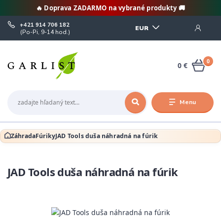
🔥 Doprava ZADARMO na vybrané produkty 🚚
+421 914 706 182
EUR
(Po-Pi, 9-14 hod.)
0
0 €
Menu
Záhrada
Fúriky
JAD Tools duša náhradná na fúrik
JAD Tools duša náhradná na fúrik