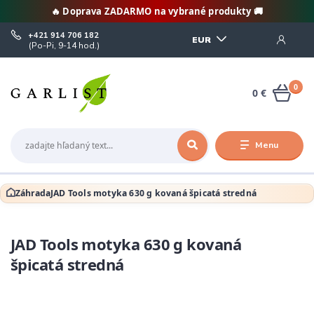
🔥 Doprava ZADARMO na vybrané produkty 🚚
+421 914 706 182
EUR
(Po-Pi, 9-14 hod.)
0
0 €
Menu
Záhrada
JAD Tools motyka 630 g kovaná špicatá stredná
JAD Tools motyka 630 g kovaná
špicatá stredná