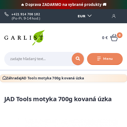
🔥 Doprava ZADARMO na vybrané produkty 🚚
+421 914 706 182
EUR
(Po-Pi, 9-14 hod.)
0
0 €
Menu
Záhrada
JAD Tools motyka 700g kovaná úzka
JAD Tools motyka 700g kovaná úzka