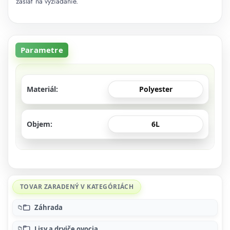
zaslať na vyžiadanie.
Parametre
Materiál
Polyester
Objem
6L
TOVAR ZARADENÝ V KATEGÓRIÁCH
Záhrada
Lisy a drviče ovocia