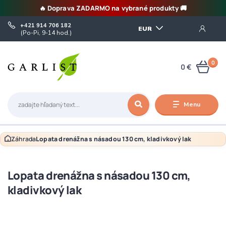
🔥 Doprava ZADARMO na vybrané produkty 🚚
+421 914 706 182
EUR
(Po-Pi, 9-14 hod.)
0
0 €
Menu
Záhrada
Lopata drenážna s násadou 130 cm, kladivkový lak
Lopata drenážna s násadou 130 cm,
kladivkový lak