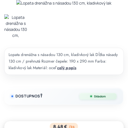
Lopata drenážna s násadou 130 cm, kladivkový lak Dĺžka násady
130 cm / prehnutá Rozmer čepele: 190 x 290 mm Farba:
kladivkový lak Materiál: oceľ
celý popis
DOSTUPNOSŤ
Skladom
8,48 €
/
ks