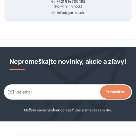
+421 914 706 182
(Po-Pi, 9-14 hod.)
info@garlist.sk
Nepremeškajte novinky, akcie a zľavy!
Prihlásiť sa
Môžete sa kedykoľvek odhlásiť. Zasielame raz za 14 dní.