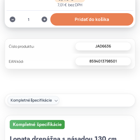
7,01 €
bez DPH
Pridať do košíka
JAD6636
Číslo produktu:
8594013798501
EAN kód:
Kompletné špecifikácie
Kompletné špecifikácie
Lopata drenážna s násadou 130 cm,