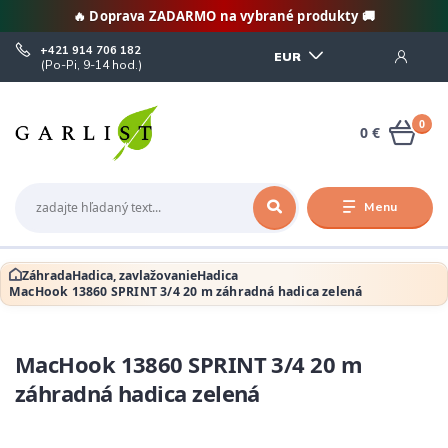
🔥 Doprava ZADARMO na vybrané produkty 🚚
+421 914 706 182
EUR
(Po-Pi, 9-14 hod.)
0
0 €
Menu
Záhrada
Hadica, zavlažovanie
Hadica
MacHook 13860 SPRINT 3/4 20 m záhradná hadica zelená
MacHook 13860 SPRINT 3/4 20 m
záhradná hadica zelená