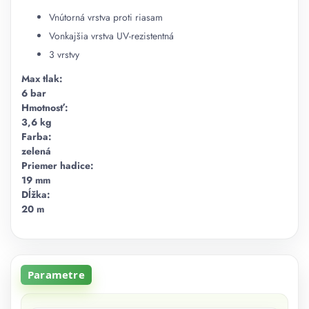
Vnútorná vrstva proti riasam
Vonkajšia vrstva UV-rezistentná
3 vrstvy
Max tlak:
6 bar
Hmotnosť:
3,6 kg
Farba:
zelená
Priemer hadice:
19 mm
Dĺžka:
20 m
Parametre