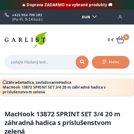
🔥 Doprava ZADARMO na vybrané produkty 🚚
+421 914 706 182
EUR
(Po-Pi, 9-14 hod.)
0
0 €
Menu
Záhrada
Hadica, zavlažovanie
Hadica
MacHook 13872 SPRINT SET 3/4 20 m záhradná hadica s
príslušenstvom zelená
MacHook 13872 SPRINT SET 3/4 20 m
záhradná hadica s príslušenstvom
zelená