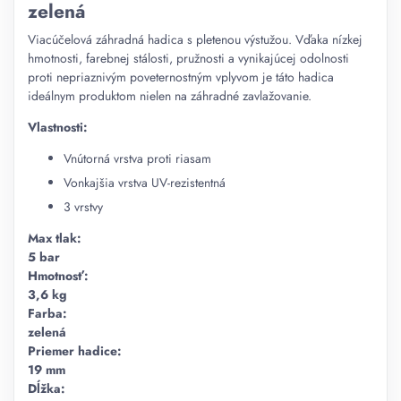
zelená
Viacúčelová záhradná hadica s pletenou výstužou. Vďaka nízkej
hmotnosti, farebnej stálosti, pružnosti a vynikajúcej odolnosti
proti nepriaznivým poveternostným vplyvom je táto hadica
ideálnym produktom nielen na záhradné zavlažovanie.
Vlastnosti:
Vnútorná vrstva proti riasam
Vonkajšia vrstva UV-rezistentná
3 vrstvy
Max tlak:
5 bar
Hmotnosť:
3,6 kg
Farba:
zelená
Priemer hadice:
19 mm
Dĺžka: