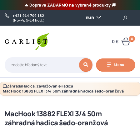
🔥 Doprava ZADARMO na vybrané produkty 🚚
+421 914 706 182
EUR
(Po-Pi, 9-14 hod.)
0
0 €
Menu
Záhrada
Hadica, zavlažovanie
Hadica
MacHook 13882 FLEXI 3/4 50m záhradná hadica šedo-oranžová
MacHook 13882 FLEXI 3/4 50m
záhradná hadica šedo-oranžová