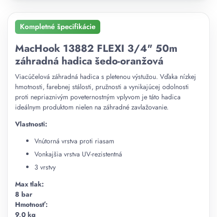
Kompletné špecifikácie
MacHook 13882 FLEXI 3/4" 50m
záhradná hadica šedo-oranžová
Viacúčelová záhradná hadica s pletenou výstužou. Vďaka nízkej
hmotnosti, farebnej stálosti, pružnosti a vynikajúcej odolnosti
proti nepriaznivým poveternostným vplyvom je táto hadica
ideálnym produktom nielen na záhradné zavlažovanie.
Vlastnosti:
Vnútorná vrstva proti riasam
Vonkajšia vrstva UV-rezistentná
3 vrstvy
Max tlak:
8 bar
Hmotnosť:
9,0 kg