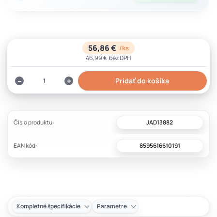
56,86 €
/
ks
46,99 €
bez DPH
Pridať do košíka
JAD13882
Číslo produktu:
8595616610191
EAN kód:
Kompletné špecifikácie
Parametre