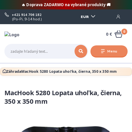
🔥 Doprava ZADARMO na vybrané produkty 🚚
+421 914 706 182
EUR
(Po-Pi, 9-14 hod.)
0
0 €
Menu
Záhrada
MacHook 5280 Lopata uhoľka, čierna, 350 x 350 mm
MacHook 5280 Lopata uhoľka, čierna,
350 x 350 mm