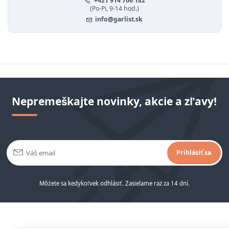
+421 914 706 182
(Po-Pi, 9-14 hod.)
info@garlist.sk
Nepremeškajte novinky, akcie a zľavy!
Prihlásiť sa
Môžete sa kedykoľvek odhlásiť. Zasielame raz za 14 dní.