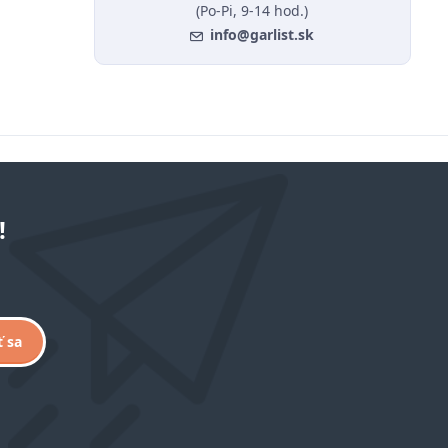
(Po-Pi, 9-14 hod.)
info@garlist.sk
!
ť sa