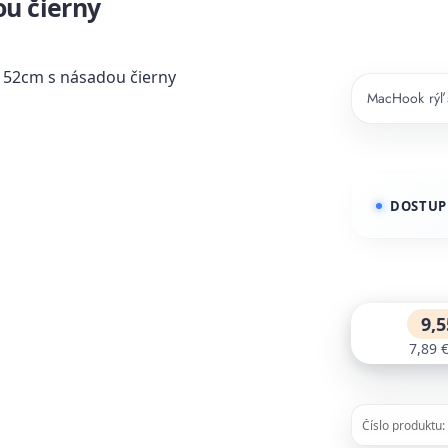
ou čierny
MacHook rýľ 
DOSTUP
9,5
7,89 
Číslo produktu: