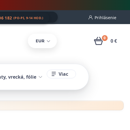
Prihlásenie
06 182
(PO-PI, 9-14 HOD.)
0
0 €
EUR
Viac
ty, vrecká, fólie