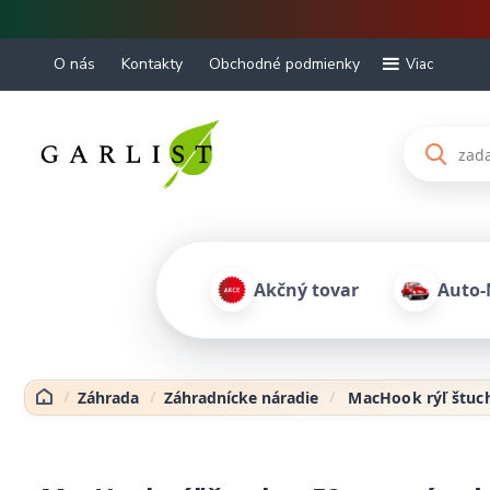
O nás
Kontakty
Obchodné podmienky
Viac
Akčný tovar
Auto-
Záhrada
Záhradnícke náradie
MacHook rýľ štuch