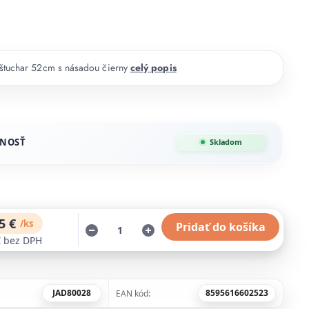
štuchar 52cm s násadou čierny
celý popis
NOSŤ
Skladom
5 €
/
ks
Pridať do košíka
€
bez DPH
JAD80028
8595616602523
EAN kód: