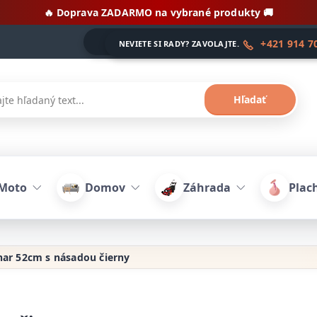
🔥 Doprava ZADARMO na vybrané produkty 🚚
+421 914 7
NEVIETE SI RADY? ZAVOLAJTE.
Hľadať
Moto
Domov
Záhrada
Plach
ar 52cm s násadou čierny