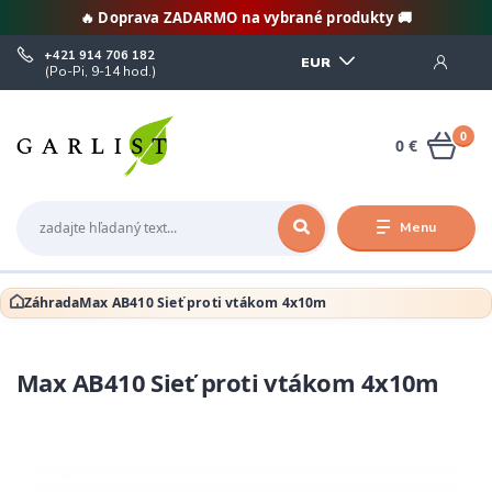
🔥 Doprava ZADARMO na vybrané produkty 🚚
+421 914 706 182
EUR
(Po-Pi, 9-14 hod.)
0
0 €
Menu
Záhrada
Max AB410 Sieť proti vtákom 4x10m
Max AB410 Sieť proti vtákom 4x10m