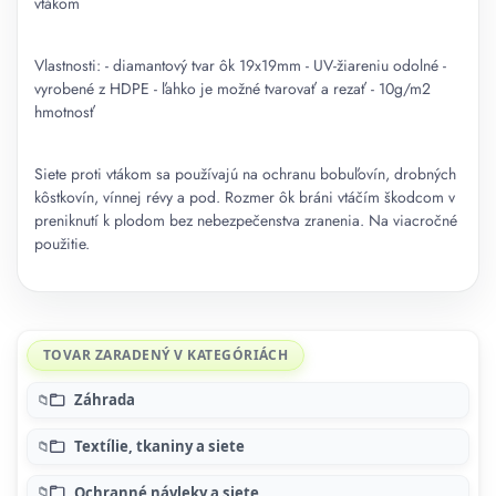
vtákom
Vlastnosti: - diamantový tvar ôk 19x19mm - UV-žiareniu odolné -
vyrobené z HDPE - ľahko je možné tvarovať a rezať - 10g/m2
hmotnosť
Siete proti vtákom sa používajú na ochranu bobuľovín, drobných
kôstkovín, vínnej révy a pod. Rozmer ôk bráni vtáčím škodcom v
preniknutí k plodom bez nebezpečenstva zranenia. Na viacročné
použitie.
TOVAR ZARADENÝ V KATEGÓRIÁCH
Záhrada
Textílie, tkaniny a siete
Ochranné návleky a siete