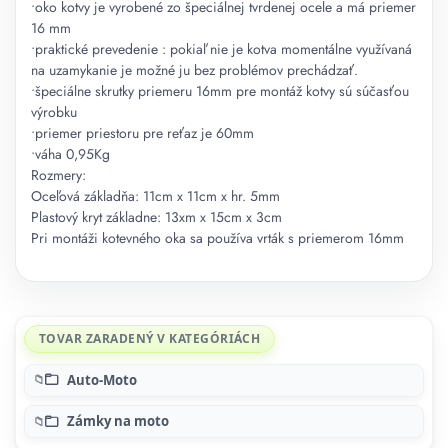
•oko kotvy je vyrobené zo špeciálnej tvrdenej ocele a má priemer
16 mm
•praktické prevedenie : pokiaľ nie je kotva momentálne využívaná
na uzamykanie je možné ju bez problémov prechádzať.
•špeciálne skrutky priemeru 16mm pre montáž kotvy sú súčasťou
výrobku
•priemer priestoru pre reťaz je 60mm
•váha 0,95Kg
Rozmery:
Oceľová základňa: 11cm x 11cm x hr. 5mm
Plastový kryt základne: 13xm x 15cm x 3cm
Pri montáži kotevného oka sa používa vrták s priemerom 16mm
TOVAR ZARADENÝ V KATEGÓRIÁCH
Auto-Moto
Zámky na moto