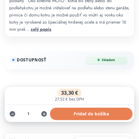
podlahy Oko kotevné MOTO - kotva do steny alebo do
podlahykotvu je možné inštalovať na podlahu alebo stenu garáže,
pivnice či domu•kotvu je možné použiť vo vnútri aj vonku•oko
kotvy je vyrobené zo špeciálnej tvrdenej ocele a má priemer 16
mm•prak...
celý popis
DOSTUPNOSŤ
Skladom
33,30 €
27,52 €
bez DPH
Pridať do košíka