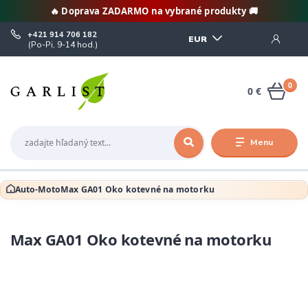
🔥 Doprava ZADARMO na vybrané produkty 🚚
+421 914 706 182
EUR
(Po-Pi, 9-14 hod.)
0
0 €
Menu
Auto-Moto
Max GA01 Oko kotevné na motorku
Max GA01 Oko kotevné na motorku