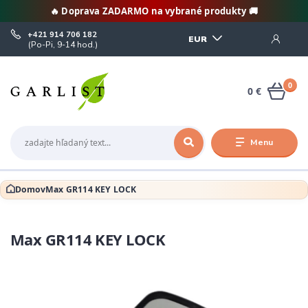
🔥 Doprava ZADARMO na vybrané produkty 🚚
+421 914 706 182
EUR
(Po-Pi, 9-14 hod.)
0
0 €
Menu
Domov
Max GR114 KEY LOCK
Max GR114 KEY LOCK