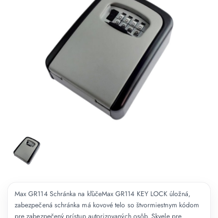
Max GR114 Schránka na kľúčeMax GR114 KEY LOCK úložná,
zabezpečená schránka má kovové telo so štvormiestnym kódom
pre zabezpečený prístup autorizovaných osôb. Skvele pre