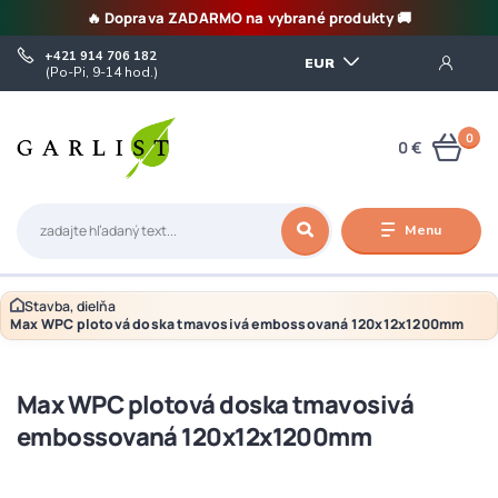
🔥 Doprava ZADARMO na vybrané produkty 🚚
+421 914 706 182
EUR
(Po-Pi, 9-14 hod.)
0
0 €
Menu
Stavba, dielňa
Max WPC plotová doska tmavosivá embossovaná 120x12x1200mm
Max WPC plotová doska tmavosivá
embossovaná 120x12x1200mm