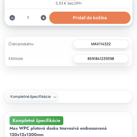
5,93 €
bez DPH
Pridať do košíka
MAX114322
Číslo produktu:
8591841239398
EAN kód:
Kompletné špecifikácie
Kompletné špecifikácie
Max WPC plotová doska tmavosivá embossovaná
120x12x1200mm