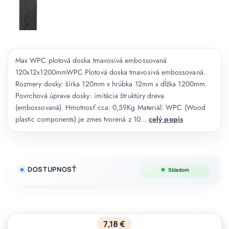
Max WPC plotová doska tmavosivá embossovaná
120x12x1200mmWPC Plotová doska tmavosivá embossovaná.
Rozmery dosky: šírka 120mm x hrúbka 12mm x dĺžka 1200mm.
Povrchová úprava dosky: imitácia štruktúry dreva
(embossovaná). Hmotnosť cca: 0,59Kg Materiál: WPC (Wood
plastic components) je zmes tvorená z 10...
celý popis
DOSTUPNOSŤ
Skladom
7,18 €