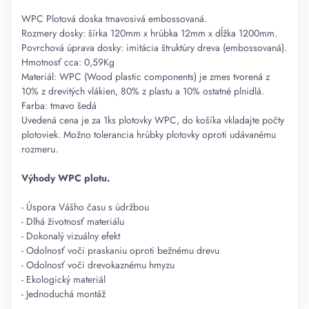
WPC Plotová doska tmavosivá embossovaná.
Rozmery dosky: šírka 120mm x hrúbka 12mm x dĺžka 1200mm.
Povrchová úprava dosky: imitácia štruktúry dreva (embossovaná).
Hmotnosť cca: 0,59Kg
Materiál: WPC (Wood plastic components) je zmes tvorená z
10% z drevitých vlákien, 80% z plastu a 10% ostatné plnidlá.
Farba: tmavo šedá
Uvedená cena je za 1ks plotovky WPC, do košíka vkladajte počty
plotoviek. Možno tolerancia hrúbky plotovky oproti udávanému
rozmeru.
Výhody WPC plotu.
- Úspora Vášho času s údržbou
- Dlhá životnosť materiálu
- Dokonalý vizuálny efekt
- Odolnosť voči praskaniu oproti bežnému drevu
- Odolnosť voči drevokaznému hmyzu
- Ekologický materiál
- Jednoduchá montáž