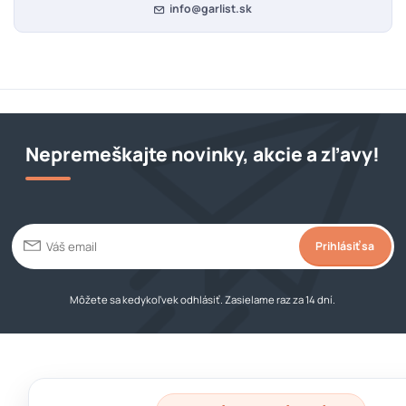
info@garlist.sk
Nepremeškajte novinky, akcie a zľavy!
Prihlásiť sa
Môžete sa kedykoľvek odhlásiť. Zasielame raz za 14 dní.