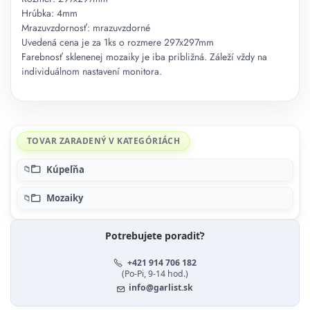
Hrúbka: 4mm
Mrazuvzdornosť: mrazuvzdorné
Uvedená cena je za 1ks o rozmere 297x297mm
Farebnosť sklenenej mozaiky je iba približná. Záleží vždy na
individuálnom nastavení monitora.
TOVAR ZARADENÝ V KATEGÓRIÁCH
Kúpeľňa
Mozaiky
Potrebujete poradiť?
+421 914 706 182
(Po-Pi, 9-14 hod.)
info@garlist.sk