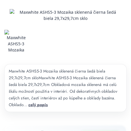
Maxwhite ASHS5-3 Mozaika sklenená čierna šedá biela
29,7x29,7cm skloMaxwhite ASHS5-3 Mozaika sklenená čierna
šedá biela 29,7x29,7cm Obkladová mozaika sklenená má celú
škálu možností použitia v interiéri. Od dekoratívnych obkladov
celých stien, častí interiérov až po kúpeľne a obklady bazéna.
Obklado...
celý popis