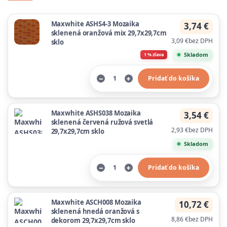
Maxwhite ASHS4-3 Mozaika
3,74 €
sklenená oranžová mix 29,7x29,7cm
3,09 €
bez DPH
sklo
Skladom
1 % zľava
Pridať do košíka
Maxwhite ASHS038 Mozaika
3,54 €
sklenená červená ružová svetlá
2,93 €
bez DPH
29,7x29,7cm sklo
Skladom
Pridať do košíka
Maxwhite ASCH008 Mozaika
10,72 €
sklenená hnedá oranžová s
8,86 €
bez DPH
dekorom 29,7x29,7cm sklo