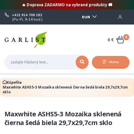
🔥 Doprava ZADARMO na vybrané produkty 🚚
+421 914 706 182
EUR
(Po-Pi, 9-14 hod.)
0
0 €
Menu
Kúpeľňa
Maxwhite ASHS5-3 Mozaika sklenená čierna šedá biela 29,7x29,7cm
sklo
Maxwhite ASHS5-3 Mozaika sklenená
čierna šedá biela 29,7x29,7cm sklo