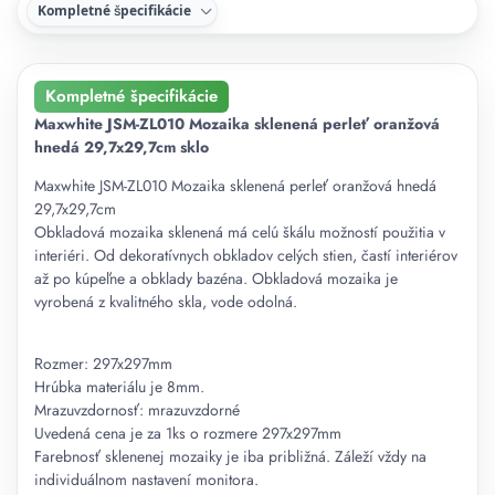
Kompletné špecifikácie
Kompletné špecifikácie
Maxwhite JSM-ZL010 Mozaika sklenená perleť oranžová
hnedá 29,7x29,7cm sklo
Maxwhite JSM-ZL010 Mozaika sklenená perleť oranžová hnedá
29,7x29,7cm
Obkladová mozaika sklenená má celú škálu možností použitia v
interiéri. Od dekoratívnych obkladov celých stien, častí interiérov
až po kúpeľne a obklady bazéna. Obkladová mozaika je
vyrobená z kvalitného skla, vode odolná.
Rozmer: 297x297mm
Hrúbka materiálu je 8mm.
Mrazuvzdornosť: mrazuvzdorné
Uvedená cena je za 1ks o rozmere 297x297mm
Farebnosť sklenenej mozaiky je iba približná. Záleží vždy na
individuálnom nastavení monitora.