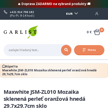
🔥 Doprava ZADARMO na vybrané produkty 🚚
+421 914 706 182
EUR
(Po-Pi, 9-14 hod.)
0
0 €
Menu
Kúpeľňa
Maxwhite JSM-ZL010 Mozaika sklenená perleť oranžová hnedá
29,7x29,7cm sklo
Maxwhite JSM-ZL010 Mozaika
sklenená perleť oranžová hnedá
29,7x29,7cm sklo