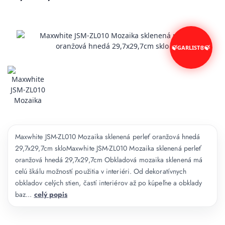
Maxwhite JSM-ZL010 Mozaika sklenená perleť oranžová hnedá
29,7x29,7cm skloMaxwhite JSM-ZL010 Mozaika sklenená perleť
oranžová hnedá 29,7x29,7cm Obkladová mozaika sklenená má
celú škálu možností použitia v interiéri. Od dekoratívnych
obkladov celých stien, častí interiérov až po kúpeľne a obklady
baz...
celý popis