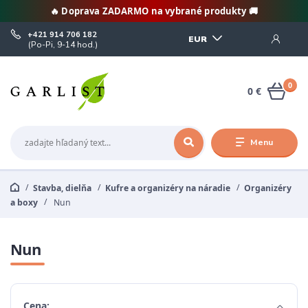
🔥 Doprava ZADARMO na vybrané produkty 🚚
+421 914 706 182
EUR
(Po-Pi, 9-14 hod.)
0
0 €
Menu
Stavba, dielňa
Kufre a organizéry na náradie
Organizéry
a boxy
Nun
Nun
Cena: