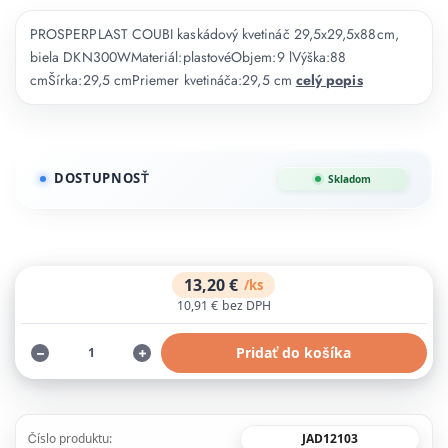
PROSPERPLAST COUBI kaskádový kvetináč 29,5x29,5x88cm,
biela DKN300WMateriál:plastovéObjem:9 lVýška:88
cmŠírka:29,5 cmPriemer kvetináča:29,5 cm
celý popis
DOSTUPNOSŤ
Skladom
13,20 €
/
ks
10,91 €
bez DPH
Pridať do košíka
JAD12103
Číslo produktu: