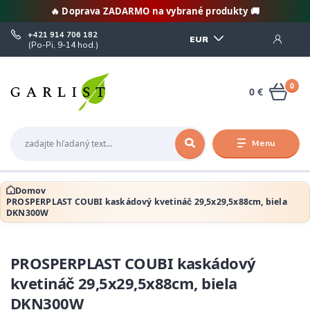
🔥 Doprava ZADARMO na vybrané produkty 🚚
+421 914 706 182
EUR
(Po-Pi, 9-14 hod.)
0
0 €
Menu
Domov
PROSPERPLAST COUBI kaskádový kvetináč 29,5x29,5x88cm, biela
DKN300W
PROSPERPLAST COUBI kaskádový
kvetináč 29,5x29,5x88cm, biela
DKN300W