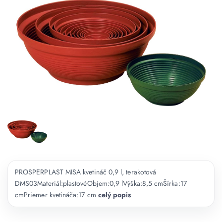
PROSPERPLAST MISA kvetináč 0,9 l, terakotová
DMS03Materiál:plastovéObjem:0,9 lVýška:8,5 cmŠírka:17
cmPriemer kvetináča:17 cm
celý popis