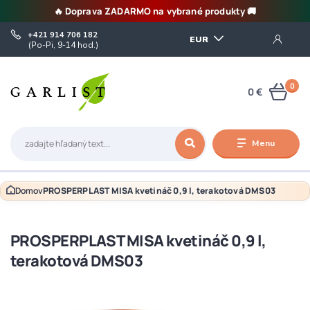
🔥 Doprava ZADARMO na vybrané produkty 🚚
+421 914 706 182
EUR
(Po-Pi, 9-14 hod.)
0
0 €
Menu
Domov
PROSPERPLAST MISA kvetináč 0,9 l, terakotová DMS03
PROSPERPLAST MISA kvetináč 0,9 l,
terakotová DMS03