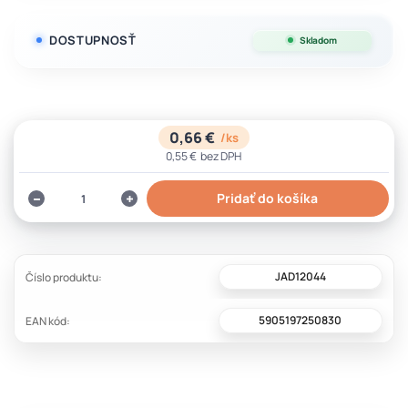
DOSTUPNOSŤ
Skladom
0,66 €
/
ks
0,55 €
bez DPH
Pridať do košíka
JAD12044
Číslo produktu:
5905197250830
EAN kód: