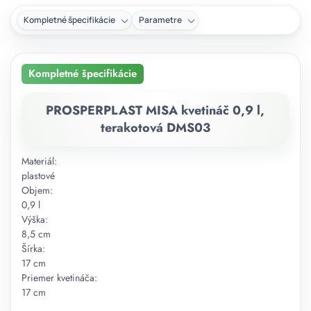
Kompletné špecifikácie
Parametre
Kompletné špecifikácie
PROSPERPLAST MISA kvetináč 0,9 l,
terakotová DMS03
Materiál:
plastové
Objem:
0,9 l
Výška:
8,5 cm
Šírka:
17 cm
Priemer kvetináča:
17 cm