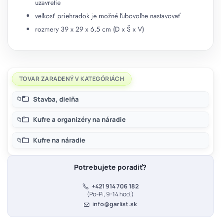
uzavretie
veľkosť priehradok je možné ľubovoľne nastavovať
rozmery 39 x 29 x 6,5 cm (D x Š x V)
TOVAR ZARADENÝ V KATEGÓRIÁCH
Stavba, dielňa
Kufre a organizéry na náradie
Kufre na náradie
Potrebujete poradiť?
+421 914 706 182
(Po-Pi, 9-14 hod.)
info@garlist.sk