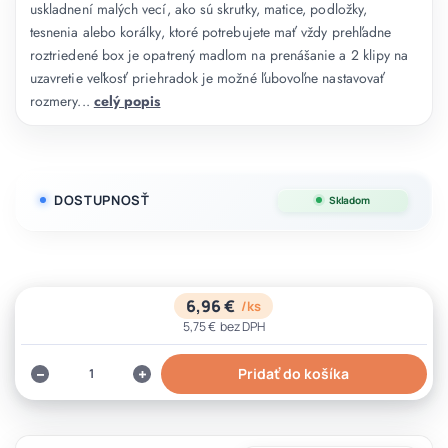
uskladnení malých vecí, ako sú skrutky, matice, podložky,
tesnenia alebo korálky, ktoré potrebujete mať vždy prehľadne
roztriedené box je opatrený madlom na prenášanie a 2 klipy na
uzavretie veľkosť priehradok je možné ľubovoľne nastavovať
rozmery...
celý popis
DOSTUPNOSŤ
Skladom
6,96 €
/
ks
5,75 €
bez DPH
Pridať do košíka