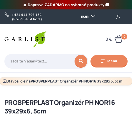
🔥 Doprava ZADARMO na vybrané produkty 🚚
+421 914 706 182
EUR
(Po-Pi, 9-14 hod.)
0
0 €
Menu
Stavba, dielňa
PROSPERPLAST Organizér PH NOR16 39x29x6, 5cm
PROSPERPLAST Organizér PH NOR16
39x29x6, 5cm