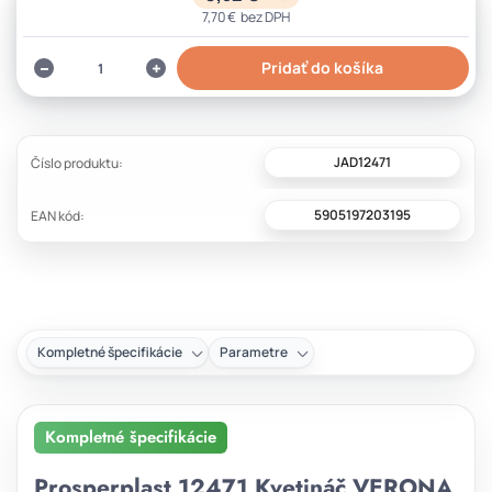
7,70 €
bez DPH
Pridať do košíka
JAD12471
Číslo produktu:
5905197203195
EAN kód:
Kompletné špecifikácie
Parametre
Kompletné špecifikácie
Prosperplast 12471 Kvetináč VERONA