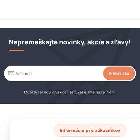
Nepremeškajte novinky, akcie a zľavy!
Prihlásiť sa
Môžete sa kedykoľvek odhlásiť. Zasielame raz za 14 dní.
Informácie pre zákazníkov