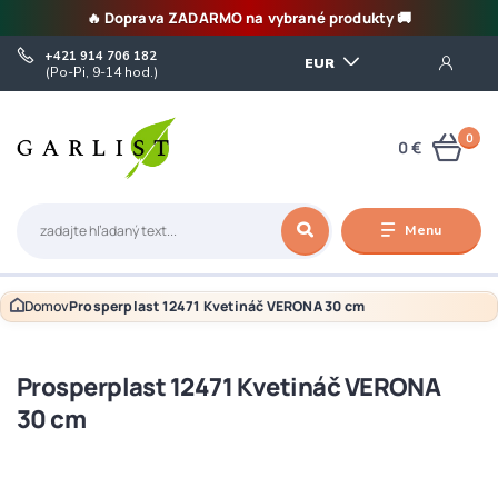
🔥 Doprava ZADARMO na vybrané produkty 🚚
+421 914 706 182
EUR
(Po-Pi, 9-14 hod.)
0
0 €
Menu
Domov
Prosperplast 12471 Kvetináč VERONA 30 cm
Prosperplast 12471 Kvetináč VERONA
30 cm