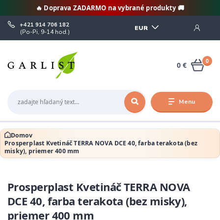
🔥 Doprava ZADARMO na vybrané produkty 🚚
+421 914 706 182
EUR
(Po-Pi, 9-14 hod.)
0
0 €
Menu
Domov
Prosperplast Kvetináč TERRA NOVA DCE 40, farba terakota (bez
misky), priemer 400 mm
Prosperplast Kvetináč TERRA NOVA
DCE 40, farba terakota (bez misky),
priemer 400 mm