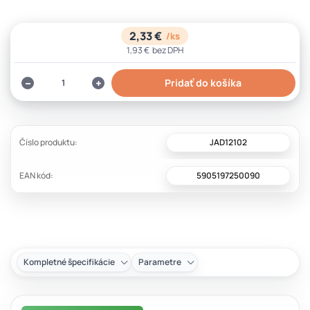
2,33 €
/
ks
1,93 €
bez DPH
Pridať do košíka
JAD12102
Číslo produktu:
5905197250090
EAN kód:
Kompletné špecifikácie
Parametre