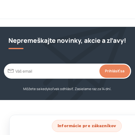
Nepremeškajte novinky, akcie a zľavy!
Prihlásiť sa
Môžete sa kedykoľvek odhlásiť. Zasielame raz za 14 dní.
Informácie pre zákazníkov