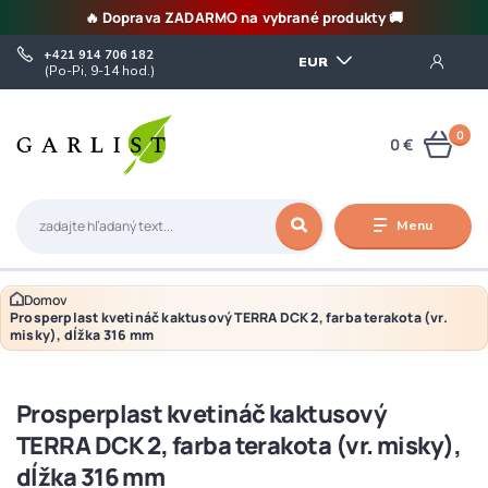
🔥 Doprava ZADARMO na vybrané produkty 🚚
+421 914 706 182
EUR
(Po-Pi, 9-14 hod.)
0
0 €
Menu
Domov
Prosperplast kvetináč kaktusový TERRA DCK 2, farba terakota (vr.
misky), dĺžka 316 mm
Prosperplast kvetináč kaktusový
TERRA DCK 2, farba terakota (vr. misky),
dĺžka 316 mm