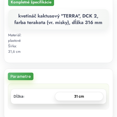
Kompletné špecifikácie
kvetináč kaktusový "TERRA", DCK 2,
farba terakota (vr. misky), dĺžka 316 mm
Materiál:
plastové
Šírka:
31,6 cm
Parametre
Dĺžka
31 cm