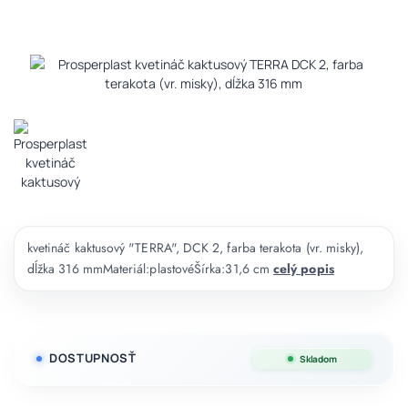
kvetináč kaktusový "TERRA", DCK 2, farba terakota (vr. misky),
dĺžka 316 mmMateriál:plastovéŠírka:31,6 cm
celý popis
DOSTUPNOSŤ
Skladom