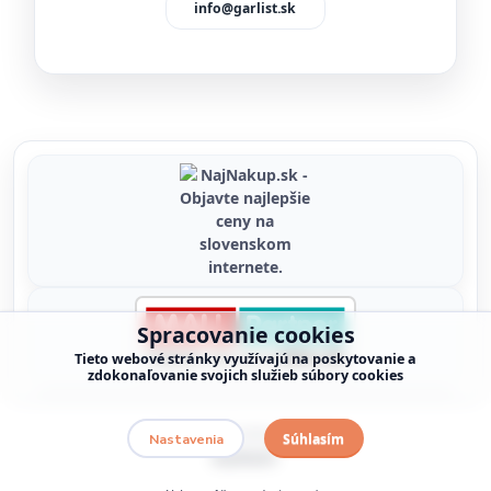
info@garlist.sk
Spracovanie cookies
Tieto webové stránky využívajú na poskytovanie a
zdokonaľovanie svojich služieb súbory cookies
Copyright © 2026 garlist.sk
Súhlasím
Nastavenia