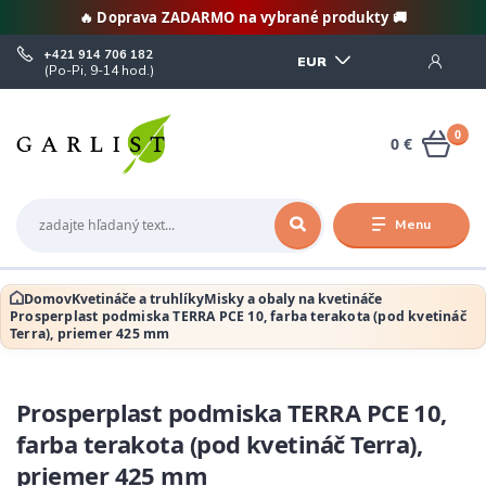
🔥 Doprava ZADARMO na vybrané produkty 🚚
+421 914 706 182
EUR
(Po-Pi, 9-14 hod.)
0
0 €
Menu
Domov
Kvetináče a truhlíky
Misky a obaly na kvetináče
Prosperplast podmiska TERRA PCE 10, farba terakota (pod kvetináč
Terra), priemer 425 mm
Prosperplast podmiska TERRA PCE 10,
farba terakota (pod kvetináč Terra),
priemer 425 mm