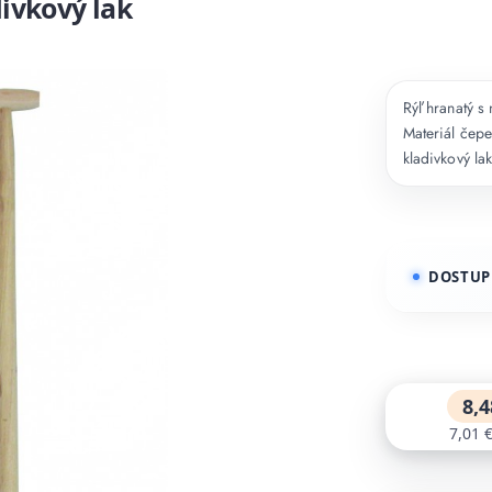
divkový lak
Rýľ hranatý 
Materiál čepe
kladivkový la
DOSTUP
8,4
7,01 