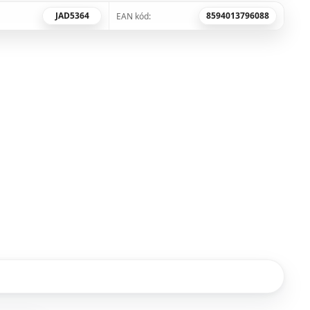
JAD5364
8594013796088
EAN kód: