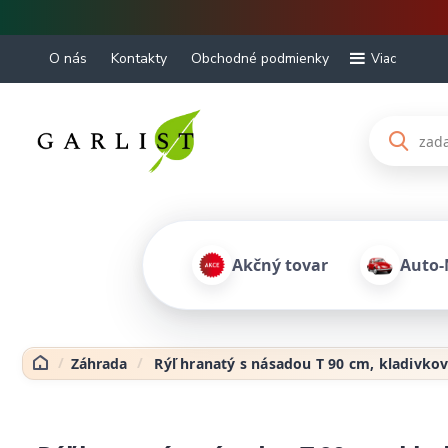
O nás
Kontakty
Obchodné podmienky
Viac
Akčný tovar
Auto-
Záhrada
Rýľ hranatý s násadou T 90 cm, kladivkov