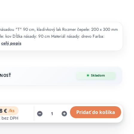
s násadou "T" 90 cm, kladivkový lak Rozmer čepele: 200 x 300 mm
le: kov Dĺžka násady: 90 cm Materiál násady: drevo Farba:
k
celý popis
NOSŤ
Skladom
8 €
/
ks
Pridať do košíka
€
bez DPH