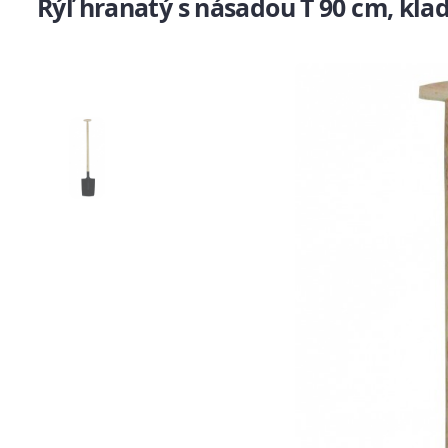
Rýľ hranatý s násadou T 90 cm, kla