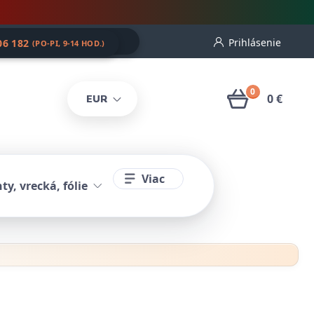
Prihlásenie
06 182
(PO-PI, 9-14 HOD.)
0
0 €
EUR
Viac
ty, vrecká, fólie