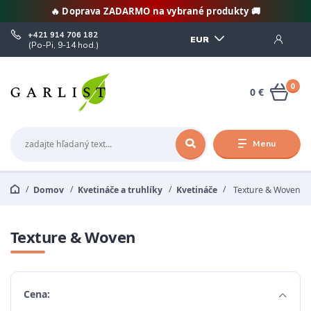
🔥 Doprava ZADARMO na vybrané produkty 🚚
+421 914 706 182
EUR
(Po-Pi, 9-14 hod.)
0
0 €
Menu
Domov
Kvetináče a truhlíky
Kvetináče
Texture & Woven
Texture & Woven
Cena: