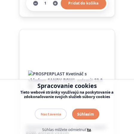
Pridať do košíka
Spracovanie cookies
Tieto webové stránky využívajú na poskytovanie a
zdokonaľovanie svojich služieb súbory cookies
Súhlasím
Nastavenia
PROSPERPLAST Kvetináč s vkladom SANDY
Súhlas môžete odmietnuť
tu
.
BOWL antracit 23,8 cm