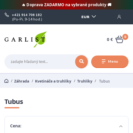
🔥 Doprava ZADARMO na vybrané produkty 🚚
+421 914 706 182
EUR
(Po-Pi, 9-14 hod.)
0
0 €
Menu
Záhrada
Kvetináče a truhlíky
Truhlíky
Tubus
Tubus
Cena: