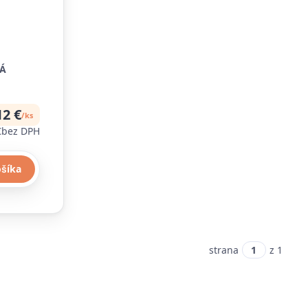
Á
12 €
/
ks
€
bez DPH
ošíka
strana
z 1