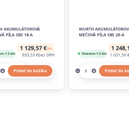
H AKUMULÁTOROVÁ
WURTH AKUMULÁTOROV
Á PÍLA SBS 18-A
MEČOVÁ PÍLA SBS 28-A
1 129,57 €
1 248,
/
ks
om 1-3 dni
Skladom 1-3 dni
933,53 €
bez DPH
1 031,50 
Pridať do košíka
Pridať do k