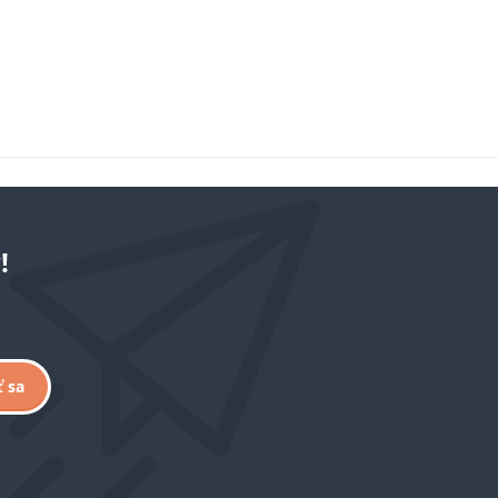
!
ť sa