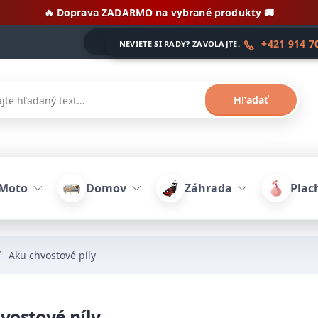
🔥 Doprava ZADARMO na vybrané produkty 🚚
+421 914 7
NEVIETE SI RADY? ZAVOLAJTE.
Hľadať
-Moto
Domov
Záhrada
Plach
Aku chvostové píly
vostové píly