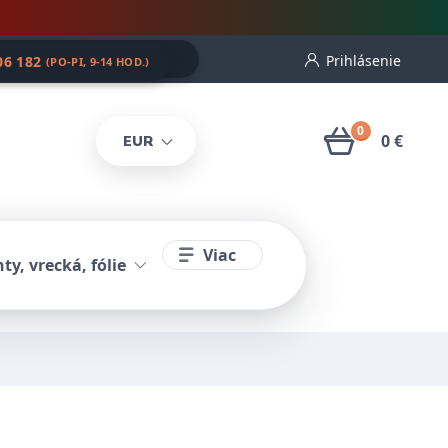
Prihlásenie
06 182
(PO-PI, 9-14 HOD.)
0
0 €
EUR
Viac
ty, vrecká, fólie