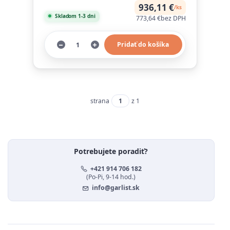
936,11 €
/
ks
Skladom 1-3 dni
773,64 €
bez DPH
Pridať do košíka
strana
z 1
Potrebujete poradiť?
+421 914 706 182
(Po-Pi, 9-14 hod.)
info@garlist.sk