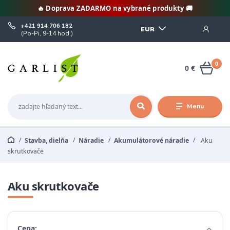
🔥 Doprava ZADARMO na vybrané produkty 🚚
+421 914 706 182
EUR
(Po-Pi, 9-14 hod.)
0
0 €
Menu
Stavba, dielňa
Náradie
Akumulátorové náradie
Aku
skrutkovače
Aku skrutkovače
Cena: