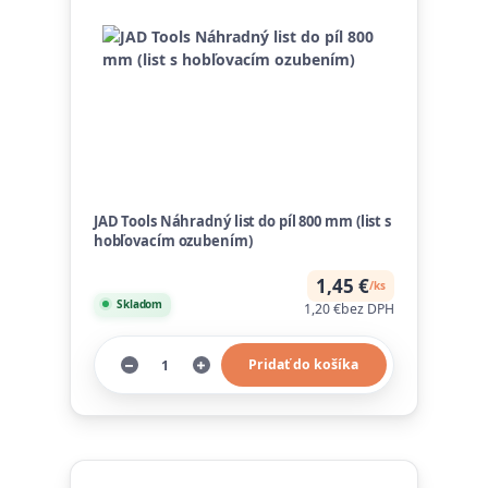
JAD Tools Náhradný list do píl 800 mm (list s
hobľovacím ozubením)
1,45 €
/
ks
Skladom
1,20 €
bez DPH
Pridať do košíka