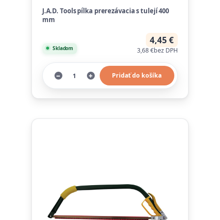
J.A.D. Tools pílka prerezávacia s tulejí 400
mm
4,45 €
Skladom
3,68 €
bez DPH
Pridať do košíka