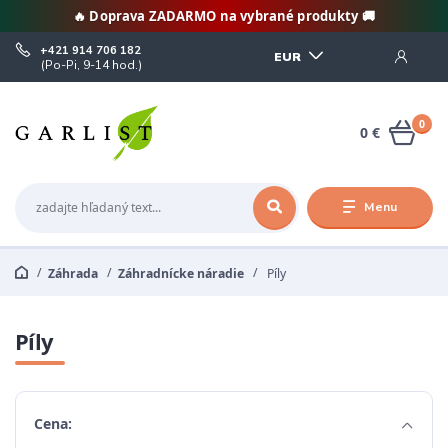
🔥 Doprava ZADARMO na vybrané produkty 🚚
+421 914 706 182
EUR
(Po-Pi, 9-14 hod.)
0
0 €
Menu
Záhrada
Záhradnícke náradie
Píly
Píly
Cena: