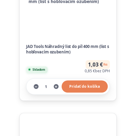
JAD Tools Náhradný list do píl 400 mm (list s
hobľovacím ozubením)
1,03 €
/
ks
Skladom
0,85 €
bez DPH
Pridať do košíka