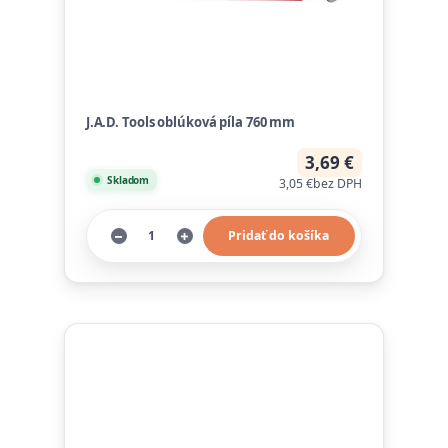
J.A.D. Tools oblúková píla 760 mm
3,69 €
Skladom
3,05 €
bez DPH
Pridať do košíka