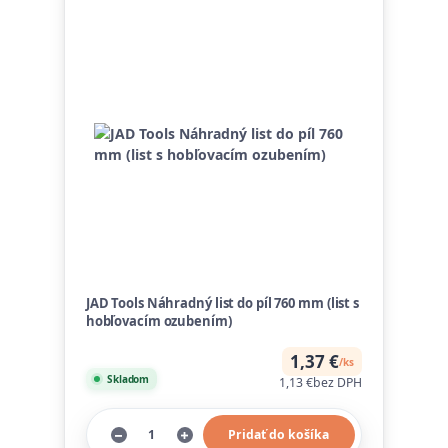
JAD Tools Náhradný list do píl 760 mm (list s
hobľovacím ozubením)
1,37 €
/
ks
Skladom
1,13 €
bez DPH
Pridať do košíka